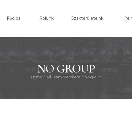
FŐOL
Főoldal
Rólunk
Szakterületeink
Hírei
RÓLU
SZAK
HÍRE
NO GROUP
Home
All Team Members
No group
KAPC