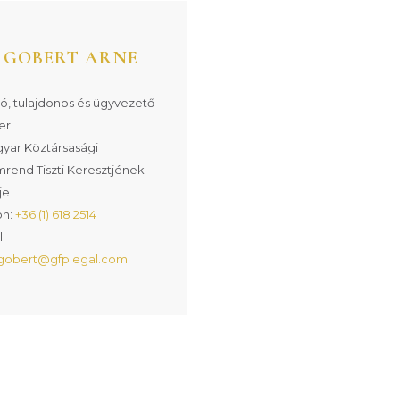
. GOBERT ARNE
tó, tulajdonos és ügyvezető
er
yar Köztársasági
rend Tiszti Keresztjének
je
on:
+36 (1) 618 2514
:
.gobert@gfplegal.com