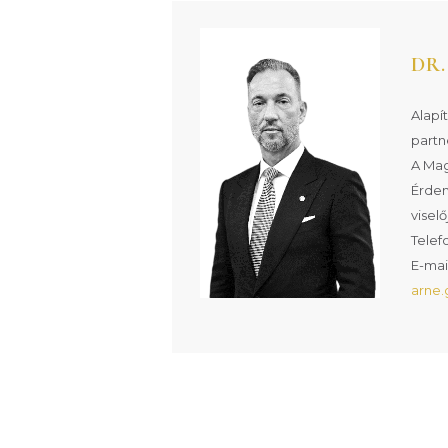
DR
Alapí
partn
A Mag
Érdem
viselő
Telef
E-mail
arne