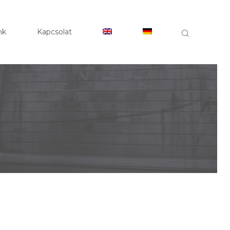
DAL
CLOSE
nk
Kapcsolat
NK
TERÜLETEINK
INK
SOLAT