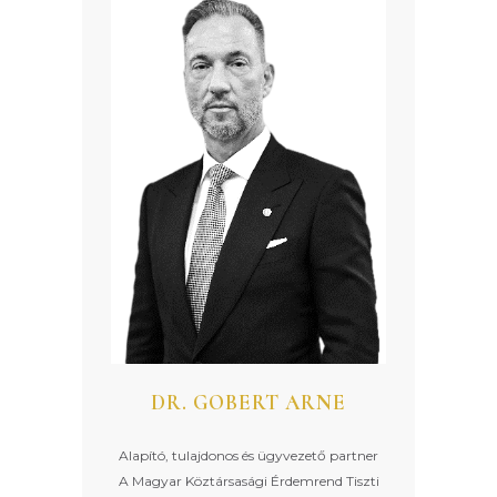
DR. GOBERT ARNE
Alapító, tulajdonos és ügyvezető partner
A Magyar Köztársasági Érdemrend Tiszti