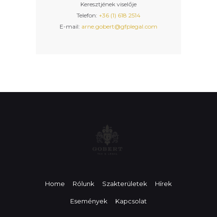
Keresztjének viselője
Telefon:
+36 (1) 618 2514
E-mail:
arne.gobert@gfplegal.com
Home
Rólunk
Szakterületek
Hírek
Események
Kapcsolat