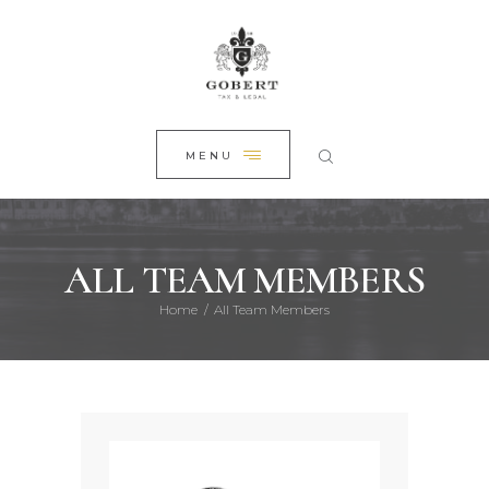
FŐOLDAL
CLOSE
RÓLUNK
SZAKTERÜLETEINK
HÍREINK
MENU
KAPCSOLAT
ALL TEAM MEMBERS
Home
All Team Members