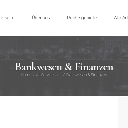
STAR
artseite
Über uns
Rechtsgebiete
Alle Art
ÜBER
RECH
ALLE 
Bankwesen & Finanzen
Home
All Services
...
Bankwesen & Finanzen
KONT