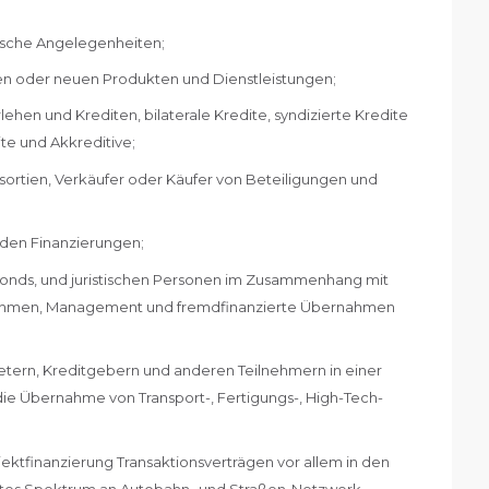
ische Angelegenheiten;
en oder neuen Produkten und Dienstleistungen;
hen und Krediten, bilaterale Kredite, syndizierte Kredite
te und Akkreditive;
nsortien, Verkäufer oder Käufer von Beteiligungen und
den Finanzierungen;
nfonds, und juristischen Personen im Zusammenhang mit
nahmen, Management und fremdfinanzierte Übernahmen
etern, Kreditgebern und anderen Teilnehmern in einer
die Übernahme von Transport-, Fertigungs-, High-Tech-
ktfinanzierung Transaktionsverträgen vor allem in den
eites Spektrum an Autobahn- und Straßen-Netzwerk