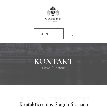
STARTSEITE
CLOSE
ÜBER UNS
RECHTSGEBIETE
ALLE ARTIKEL
MENU
KONTAKT
KONTAKT
Home
Kontakt
KONTAKT
Kontaktiere uns
Fragen Sie nach