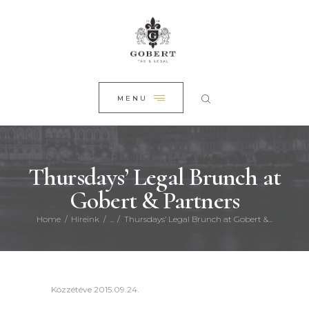
FŐOLDAL
CLOSE
RÓLUNK
SZAKTERÜLETEINK
HÍREINK
MENU
KAPCSOLAT
Thursdays’ Legal Brunch at
Gobert & Partners
Home
Híreink
...
Thursdays’ Legal Brunch at Gobert &...
Közzétéve
2015.09.24.