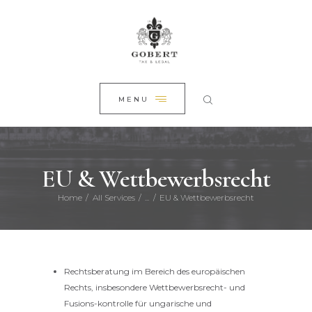
STARTSEITE
CLOSE
ÜBER UNS
RECHTSGEBIETE
ALLE ARTIKEL
MENU
KONTAKT
EU & Wettbewerbsrecht
Home
All Services
...
EU & Wettbewerbsrecht
Rechtsberatung im Bereich des europäischen
Rechts, insbesondere Wettbewerbsrecht- und
Fusions-kontrolle für ungarische und