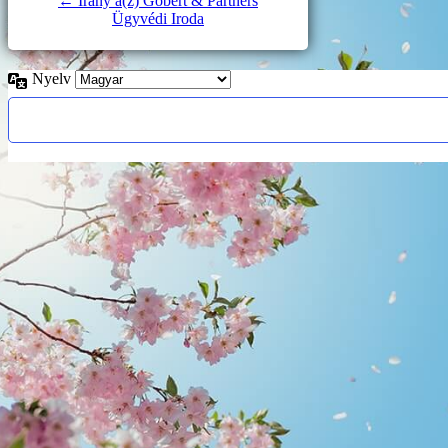
← Irány a(z) Gobert & Partners
Ügyvédi Iroda
Nyelv