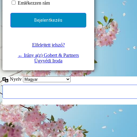
Emlékezzen rám
Elfelejtett jelszó?
← Irány a(z) Gobert & Partners
Ügyvédi Iroda
Nyelv