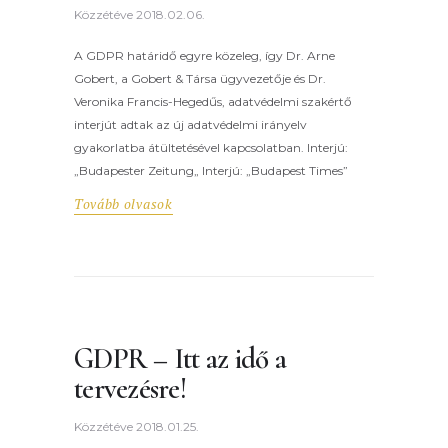
Közzétéve
2018.02.06.
A GDPR határidő egyre közeleg, így Dr. Arne
Gobert, a Gobert & Társa ügyvezetője és Dr.
Veronika Francis-Hegedűs, adatvédelmi szakértő
interjút adtak az új adatvédelmi irányelv
gyakorlatba átültetésével kapcsolatban. Interjú:
„Budapester Zeitung„ Interjú: „Budapest Times”
Tovább olvasok
GDPR – Itt az idő a
tervezésre!
Közzétéve
2018.01.25.