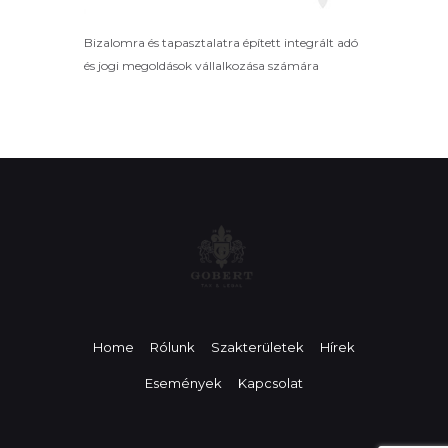
Bizalomra és tapasztalatra épített integrált adó
és jogi megoldások vállalkozása számára
Home
Rólunk
Szakterületek
Hírek
Események
Kapcsolat