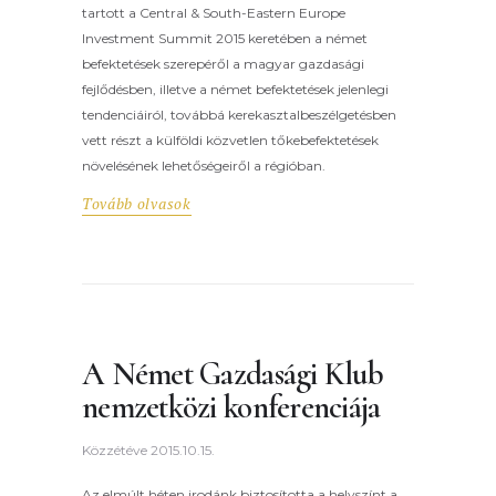
tartott a Central & South-Eastern Europe
Investment Summit 2015 keretében a német
befektetések szerepéről a magyar gazdasági
fejlődésben, illetve a német befektetések jelenlegi
tendenciáiról, továbbá kerekasztalbeszélgetésben
vett részt a külföldi közvetlen tőkebefektetések
növelésének lehetőségeiről a régióban.
Tovább olvasok
A Német Gazdasági Klub
nemzetközi konferenciája
Közzétéve
2015.10.15.
Az elmúlt héten irodánk biztosította a helyszínt a