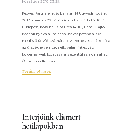
Közzétéve
2018.03.29.
Kedves Partnereink és Barátaink! Ügyvédi Irodánk
2018. március 29-től új címen lesz elérhető: 1053
Budapest, Kossuth Lajos utca 14-16., 1. em. 2. ajtó
Irodánk nyitva áll minden kedves potenciális és
meglévő ügyfél számára egy személyes találkozóra
az új székhelyen. Leveleik, valamint egyéb
küldeményeik fogadására is ezentúl ez a cím áll az
Önök rendelkezésére.
Tovább olvasok
Interjúink elismert
hetilapokban