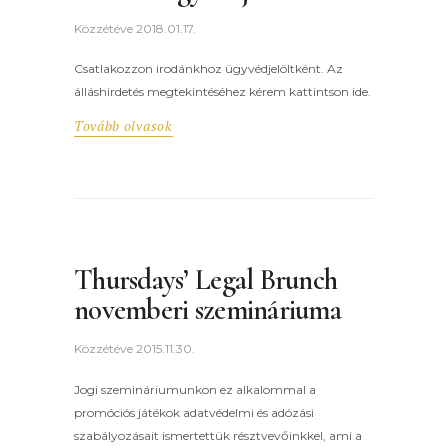
Közzétéve
2018.01.17.
Csatlakozzon irodánkhoz ügyvédjelöltként. Az
álláshirdetés megtekintéséhez kérem kattintson ide.
Tovább olvasok
Thursdays’ Legal Brunch
novemberi szemináriuma
Közzétéve
2015.11.30.
Jogi szemináriumunkon ez alkalommal a
promóciós játékok adatvédelmi és adózási
szabályozásait ismertettük résztvevőinkkel, ami a