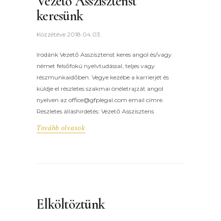
Vezető Asszisztenst
keresünk
Közzétéve
2018.04.03.
Irodánk Vezető Asszisztenst keres angol és/vagy
német felsőfokú nyelvtudással, teljes vagy
részmunkaidőben. Vegye kezébe a karrierjét és
küldje el részletes szakmai önéletrajzát angol
nyelven az office@gfplegal.com email címre.
Részletes álláshirdetés: Vezető Asszisztens
Tovább olvasok
Elköltöztünk