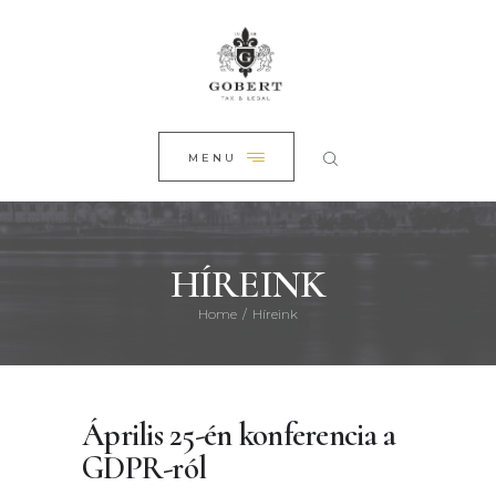
FŐOLDAL
CLOSE
RÓLUNK
SZAKTERÜLETEINK
HÍREINK
MENU
KAPCSOLAT
HÍREINK
Home
Híreink
Április 25-én konferencia a
GDPR-ról