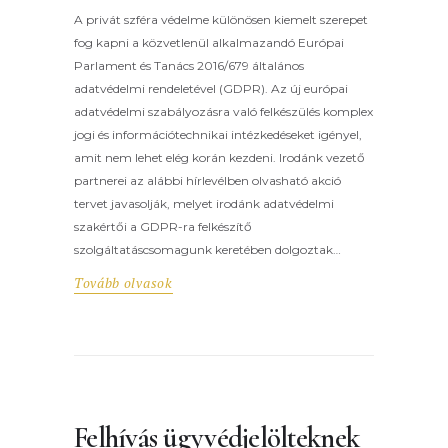
A privát szféra védelme különösen kiemelt szerepet
fog kapni a közvetlenül alkalmazandó Európai
Parlament és Tanács 2016/679 általános
adatvédelmi rendeletével (GDPR). Az új európai
adatvédelmi szabályozásra való felkészülés komplex
jogi és információtechnikai intézkedéseket igényel,
amit nem lehet elég korán kezdeni. Irodánk vezető
partnerei az alábbi hírlevélben olvasható akció
tervet javasolják, melyet irodánk adatvédelmi
szakértői a GDPR-ra felkészítő
szolgáltatáscsomagunk keretében dolgoztak…
Tovább olvasok
Felhívás ügyvédjelölteknek