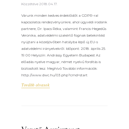
Közzétéve
2018.04.17.
Várunk minden kedves érdeklődőt a GDPR-ral
kapcsolatos rendezvényünkre, ahol ügyvédi irodánk
partnere, Dr. Ipacs Réka, valamint Francis-Hegedűs
Veronika, adatvédelmi szakértő fognak betekintést
nyújtani a közeljövőben hatályba lépő új EU-s
adatvédelmi irányelvekről. Időpont: 2018. április 25.
19:00 Helyszín: Andrássy Egyetem Budapest Az
előadás nyelve magyar, német nyelvű fordítás is
biztosított lesz. Meghívó További információk:
http://www.dwc.hu/03.php?cmd=start
Tovább olvasok