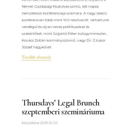
Német Gazdasági Klub éves szintű, két napos
nemzetközi konferenciája számára. A nagy sikerű
konferencián több mint 100 résztvevőt láthattunk
vendégül és olyan neves politikusokat és
szakértőket, mint Szijjártó Péter külügyminiszter,
Kovács Zoltán kormányszóvivő, vagy Dr. Czukor
József nagykövet
Tovább olvasok
Thursdays’ Legal Brunch
szeptemberi szemináriuma
Közzétéve
2015.10.01.